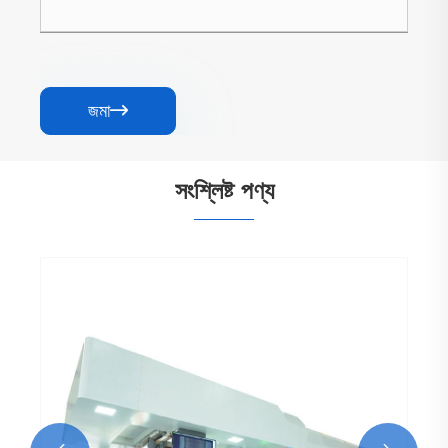
জমা

সংশ্লিষ্ট পণ্য