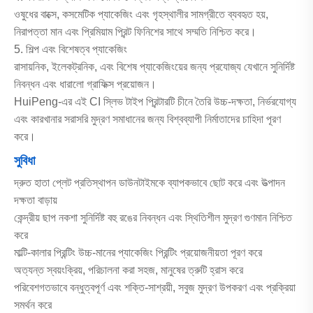
ওষুধের বাক্সে, কসমেটিক প্যাকেজিং এবং গৃহস্থালীর সামগ্রীতে ব্যবহৃত হয়,
নিরাপত্তা মান এবং প্রিমিয়াম প্রিন্ট ফিনিশের সাথে সম্মতি নিশ্চিত করে।
5. শিল্প এবং বিশেষত্ব প্যাকেজিং
রাসায়নিক, ইলেকট্রনিক, এবং বিশেষ প্যাকেজিংয়ের জন্য প্রযোজ্য যেখানে সুনির্দিষ্ট
নিবন্ধন এবং ধারালো গ্রাফিক্স প্রয়োজন।
HuiPeng-এর এই CI স্লিভ টাইপ প্রিন্টারটি চীনে তৈরি উচ্চ-দক্ষতা, নির্ভরযোগ্য
এবং কারখানার সরাসরি মুদ্রণ সমাধানের জন্য বিশ্বব্যাপী নির্মাতাদের চাহিদা পূরণ
করে।
সুবিধা
দ্রুত হাতা প্লেট প্রতিস্থাপন ডাউনটাইমকে ব্যাপকভাবে ছোট করে এবং উত্পাদন
দক্ষতা বাড়ায়
কেন্দ্রীয় ছাপ নকশা সুনির্দিষ্ট বহু রঙের নিবন্ধন এবং স্থিতিশীল মুদ্রণ গুণমান নিশ্চিত
করে
মাল্টি-কালার প্রিন্টিং উচ্চ-মানের প্যাকেজিং প্রিন্টিং প্রয়োজনীয়তা পূরণ করে
অত্যন্ত স্বয়ংক্রিয়, পরিচালনা করা সহজ, মানুষের ত্রুটি হ্রাস করে
পরিবেশগতভাবে বন্ধুত্বপূর্ণ এবং শক্তি-সাশ্রয়ী, সবুজ মুদ্রণ উপকরণ এবং প্রক্রিয়া
সমর্থন করে