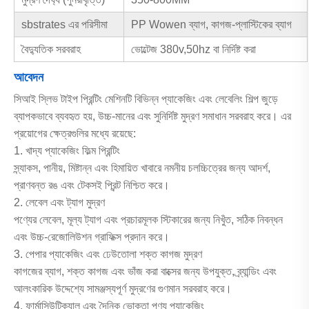
sbstrates এর পরিসীমা
PP Wowen ব্যাগ, কাগজ-প্লাস্টিকের ব্যাগ
বৈদ্যুতিক সরবরাহ
ভোল্টেজ 380v,50hz বা নির্দিষ্ট করা
আবেদন
সিআই স্লিভ টাইপ প্রিন্টিং মেশিনটি বিভিন্ন প্যাকেজিং এবং লেবেলিং শিল্প জুড়ে
ব্যাপকভাবে ব্যবহৃত হয়, উচ্চ-মানের এবং সুনির্দিষ্ট মুদ্রণ সমাধান সরবরাহ করে। এর
প্রয়োগের ক্ষেত্রগুলির মধ্যে রয়েছে:
1. খাদ্য প্যাকেজিং ফিল্ম প্রিন্টিং
স্ন্যাকস, পানীয়, মিষ্টান্ন এবং হিমায়িত খাবারে নমনীয় চলচ্চিত্রের জন্য আদর্শ,
প্রাণবন্ত রঙ এবং টেকসই প্রিন্ট নিশ্চিত করে।
2. লেবেল এবং ট্যাগ মুদ্রণ
পণ্যের লেবেল, মূল্য ট্যাগ এবং প্রচারমূলক স্টিকারের জন্য নিখুঁত, সঠিক নিবন্ধন
এবং উচ্চ-রেজোলিউশন গ্রাফিক্স প্রদান করে।
3. পেপার প্যাকেজিং এবং ঢেউতোলা শক্ত কাগজ মুদ্রণ
কাগজের ব্যাগ, শক্ত কাগজ এবং ভাঁজ করা বাক্সের জন্য উপযুক্ত, ব্র্যান্ডিং এবং
আলংকারিক উদ্দেশ্যে সামঞ্জস্যপূর্ণ মুদ্রণের গুণমান সরবরাহ করে।
4. ফার্মাসিউটিক্যাল এবং দৈনিক ভোক্তা পণ্য প্যাকেজিং