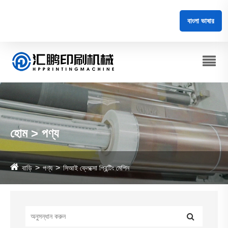
বাংলা ভাষার
হোম > পণ্য
বাড়ি
পণ্য
সিআই ফ্লেক্সো প্রিন্টিং মেশিন