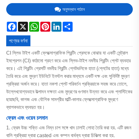
অনুসন্ধান পাঠান
Facebook
X
WhatsApp
Pinterest
LinkedIn
Share
পণ্যের বর্ণনা
CI স্লিভ টাইপ একটি ফ্লেক্সোগ্রাফিক প্রিন্টিং প্রেসকে বোঝায় যা একটি সেন্ট্রাল
ইমপ্রেশন (CI) কাঠামো গ্রহণ করে এবং স্লিভ-টাইপ নমনীয় প্রিন্টিং প্লেট ব্যবহার
করে। এই প্রিন্টিং প্রেসটি নমনীয় প্রিন্টিং প্লেটগুলিকে হাতা (প্লেটের হাতা) মধ্যে
তৈরি করে এবং মুদ্রণ ইউনিটে ইনস্টল করার মাধ্যমে একটি দক্ষ এবং সুনির্দিষ্ট মুদ্রণ
প্রক্রিয়া অর্জন করে। হাতা নকশা প্লেট পরিবর্তন প্রক্রিয়াকে সহজ করে তোলে,
উল্লেখযোগ্যভাবে উত্পাদন দক্ষতা এবং মুদ্রণের গুণমান উন্নত করে এবং প্লাস্টিকের
ছায়াছবি, কাগজ এবং যৌগিক সামগ্রীর মাল্টি-কালার ফ্লেক্সোগ্রাফিক মুদ্রণে
ব্যাপকভাবে ব্যবহৃত হয়।
ফ্রেম এবং ওয়েব চলমান
1. ফ্রেম উচ্চ শক্তি এবং নিম্ন চাপ সঙ্গে খাদ ঢালাই লোহা তৈরি করা হয়. এটি রজন
বালি প্রক্রিয়া দ্বারা casted এবং কম্পন বার্ধক্য দ্বারা চিকিত্সা করা হয়.