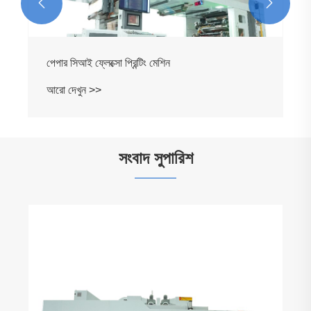


পেপার সিআই ফ্লেক্সো প্রিন্টিং মেশিন
আরো দেখুন >>
সংবাদ সুপারিশ