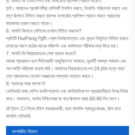
5. আপনি কি ইনস্টলেশন এবং অপারেটর প্রশিক্ষণ প্রদান করেন?
হ্যাঁ। আমাদের প্রকৌশলীরা মেশিনটি ইনস্টল করতে, ডিবাগিং পরিচালনা করতে এবং
মসৃণ উত্পাদন নিশ্চিত করতে ব্যাপক অপারেটর প্রশিক্ষণ প্রদান করতে গ্রাহকের
কারখানায় ভ্রমণ করতে পারেন।
6. আপনি কিভাবে মেশিনের গুণমান নিশ্চিত করবেন?
প্রতিটি HuiPeng প্রিন্টিং প্রেস নির্ভরযোগ্যতা এবং মুদ্রণ নির্ভুলতা নিশ্চিত করতে
চালানের আগে কঠোর মানের পরিদর্শন এবং কর্মক্ষমতা পরীক্ষার মধ্য দিয়ে যায়।
7. আপনি কি বিক্রয়োত্তর সেবা প্রদান করেন?
আমরা প্রয়োজন হলে দীর্ঘমেয়াদী প্রযুক্তিগত সহায়তা, দূরবর্তী সমস্যা সমাধান এবং
অন-সাইট পরিষেবা অফার করি। আমাদের বিক্রয়োত্তর দল 24 ঘন্টার মধ্যে সাড়া
দেয় গ্রাহকদের যেকোন সরঞ্জামের সমস্যায় সহায়তা করতে।
8. প্রসবের সময় কতক্ষণ?
ডেলিভারি সময় মেশিন কনফিগারেশন এবং কাস্টমাইজেশন প্রয়োজনীয়তা উপর নির্ভর
করে। সাধারণত, অর্ডার নিশ্চিতকরণের পরে উত্পাদন প্রায় 60-90 দিন লাগে।
হট ট্যাগ: CI স্লিভ টাইপ সরবরাহকারী, হাতা কাপলিং প্রস্তুতকারক, শিল্প হাতা
কাপলিং পাইকারি
সম্পর্কিত বিভাগ