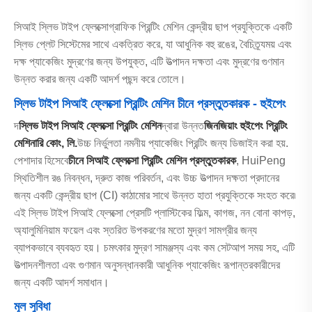
সিআই স্লিভ টাইপ ফ্লেক্সোগ্রাফিক প্রিন্টিং মেশিন কেন্দ্রীয় ছাপ প্রযুক্তিকে একটি
স্লিভ প্লেট সিস্টেমের সাথে একত্রিত করে, যা আধুনিক বহু রঙের, বৈচিত্র্যময় এবং
দক্ষ প্যাকেজিং মুদ্রণের জন্য উপযুক্ত, এটি উত্পাদন দক্ষতা এবং মুদ্রণের গুণমান
উন্নত করার জন্য একটি আদর্শ পছন্দ করে তোলে।
স্লিভ টাইপ সিআই ফ্লেক্সো প্রিন্টিং মেশিন চীনে প্রস্তুতকারক - হুইপেং
দ
স্লিভ টাইপ সিআই ফ্লেক্সো প্রিন্টিং মেশিন
দ্বারা উন্নত
জিনজিয়াং হুইপেং প্রিন্টিং
মেশিনারি কোং, লি.
উচ্চ নির্ভুলতা নমনীয় প্যাকেজিং প্রিন্টিং জন্য ডিজাইন করা হয়.
পেশাদার হিসেবে
চীনে সিআই ফ্লেক্সো প্রিন্টিং মেশিন প্রস্তুতকারক
, HuiPeng
স্থিতিশীল রঙ নিবন্ধন, দ্রুত কাজ পরিবর্তন, এবং উচ্চ উত্পাদন দক্ষতা প্রদানের
জন্য একটি কেন্দ্রীয় ছাপ (CI) কাঠামোর সাথে উন্নত হাতা প্রযুক্তিকে সংহত করে৷
এই স্লিভ টাইপ সিআই ফ্লেক্সো প্রেসটি প্লাস্টিকের ফিল্ম, কাগজ, নন বোনা কাপড়,
অ্যালুমিনিয়াম ফয়েল এবং স্তরিত উপকরণের মতো মুদ্রণ সামগ্রীর জন্য
ব্যাপকভাবে ব্যবহৃত হয়। চমৎকার মুদ্রণ সামঞ্জস্য এবং কম সেটআপ সময় সহ, এটি
উত্পাদনশীলতা এবং গুণমান অনুসন্ধানকারী আধুনিক প্যাকেজিং রূপান্তরকারীদের
জন্য একটি আদর্শ সমাধান।
মূল সুবিধা