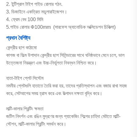
2. ইন্টিগ্রাল টাইপ গাইড রোলার গঠন.
3. ডিজাইনে একত্রিত মডুলারাইজেশন।
4. ফ্রেম বেধ 100 মিমি
5.গাইড রোলার Φ100mm (সারফেস অ্যানোডিক অক্সিডেশন চিকিত্সা)
প্রধান বৈশিষ্ট্য
কেন্দ্রীয় ছাপ কাঠামো
কাগজ বা ফিল্ম উপাদান কেন্দ্রীয় ছাপ সিলিন্ডারের সাথে ঘনিষ্ঠভাবে মেনে চলে, ভাল
উত্তেজনা নিয়ন্ত্রণ এবং উচ্চ-নির্ভুলতা নিবন্ধন নিশ্চিত করে।
হাতা-টাইপ প্লেট সিস্টেম
নমনীয় প্লেটগুলি হাতাতে তৈরি করা হয়, তাদের প্রতিস্থাপন এবং বজায় রাখা সহজ
করে, সেটআপের সময় হ্রাস করে এবং উত্পাদন দক্ষতা বৃদ্ধি করে।
মাল্টি-কালার প্রিন্টিং ক্ষমতা
জটিল নিদর্শন এবং রঙিন মুদ্রণের জন্য প্যাকেজিং শিল্পের চাহিদা মেটাতে মাল্টি-
স্টেশন, মাল্টি-কালার প্রিন্টিং সমর্থন করে।