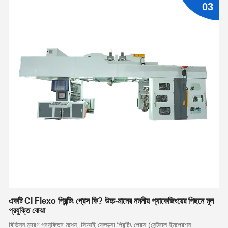
03
একটি CI Flexo প্রিন্টিং প্রেস কি? উচ্চ-মানের নমনীয় প্যাকেজিংয়ের পিছনে মূল
প্রযুক্তি বোঝা
বিভিন্ন মুদ্রণ প্রযুক্তির মধ্যে, সিআই ফ্লেক্সো প্রিন্টিং প্রেস (সেন্ট্রাল ইমপ্রেশন