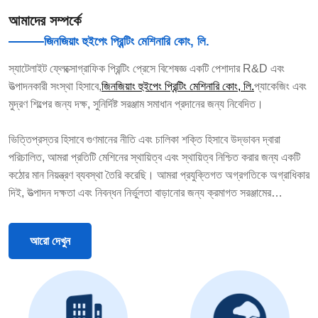
আমাদের সম্পর্কে
জিনজিয়াং হুইপেং প্রিন্টিং মেশিনারি কোং, লি.
স্যাটেলাইট ফ্লেক্সোগ্রাফিক প্রিন্টিং প্রেসে বিশেষজ্ঞ একটি পেশাদার R&D এবং
উত্পাদনকারী সংস্থা হিসাবে,
জিনজিয়াং হুইপেং প্রিন্টিং মেশিনারি কোং, লি.
প্যাকেজিং এবং
মুদ্রণ শিল্পের জন্য দক্ষ, সুনির্দিষ্ট সরঞ্জাম সমাধান প্রদানের জন্য নিবেদিত।
ভিত্তিপ্রস্তর হিসাবে গুণমানের নীতি এবং চালিকা শক্তি হিসাবে উদ্ভাবন দ্বারা
পরিচালিত, আমরা প্রতিটি মেশিনের স্থায়িত্ব এবং স্থায়িত্ব নিশ্চিত করার জন্য একটি
কঠোর মান নিয়ন্ত্রণ ব্যবস্থা তৈরি করেছি। আমরা প্রযুক্তিগত অগ্রগতিকে অগ্রাধিকার
দিই, উত্পাদন দক্ষতা এবং নিবন্ধন নির্ভুলতা বাড়ানোর জন্য ক্রমাগত সরঞ্জামের
কার্যকারিতা অপ্টিমাইজ করি।
আরো দেখুন
আমাদের মূল প্রযুক্তিগত দল এক দশকেরও বেশি গভীর শিল্প দক্ষতা নিয়ে আসে। গভীর
প্রযুক্তিগত সঞ্চয় এবং ব্যাপক বাস্তব অভিজ্ঞতা সহ, তারা পণ্য আপগ্রেড এবং গুণমান
নিশ্চিত করার জন্য শক্ত মেরুদণ্ড হিসাবে কাজ করে।