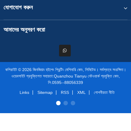
যোগাযোগ করুন
আমাদের অনুসরণ করো
কপিরাইট © 2026 জিনজিয়াং হুইপেং প্রিন্টিং মেশিনারি কোং, লিমিটেড। সর্বস্বত্ব সংরক্ষিত।
ওয়েবসাইট প্রযুক্তিগত সহায়তা:
Quanzhou Tianyu নেটওয়ার্ক প্রযুক্তি কোং,
লি.
0595--88056339
|
|
|
|
Links
Sitemap
RSS
XML
গোপনীয়তা নীতি