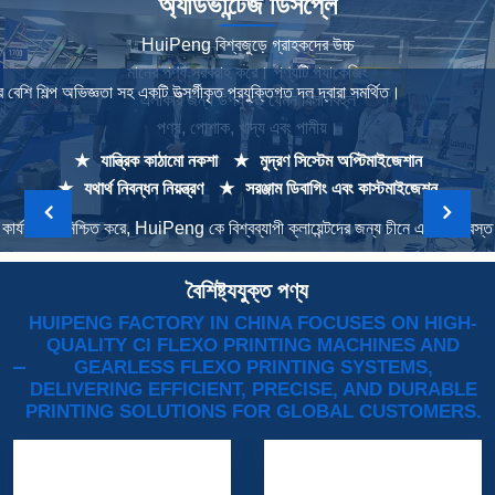
অ্যাডভান্টেজ ডিসপ্লে
HuiPeng বিশ্বজুড়ে গ্রাহকদের উচ্চ
মানের পণ্য সরবরাহ করে। পণ্যটি প্যাকেজিং
বেশি শিল্প অভিজ্ঞতা সহ একটি উত্সর্গীকৃত প্রযুক্তিগত দল দ্বারা সমর্থিত।
এলাকার জন্য উপযুক্ত যেমন বিলাসবহুল
পণ্য, পোশাক, খাদ্য এবং পানীয়।
★
যান্ত্রিক কাঠামো নকশা
★
মুদ্রণ সিস্টেম অপ্টিমাইজেশান
★
যথার্থ নিবন্ধন নিয়ন্ত্রণ
★
সরঞ্জাম ডিবাগিং এবং কাস্টমাইজেশন
 কার্যকারিতা নিশ্চিত করে, HuiPeng কে বিশ্বব্যাপী ক্লায়েন্টদের জন্য চীনে একটি বিশ্বস্
বৈশিষ্ট্যযুক্ত পণ্য
HUIPENG FACTORY IN CHINA FOCUSES ON HIGH-
QUALITY CI FLEXO PRINTING MACHINES AND
GEARLESS FLEXO PRINTING SYSTEMS,
DELIVERING EFFICIENT, PRECISE, AND DURABLE
PRINTING SOLUTIONS FOR GLOBAL CUSTOMERS.