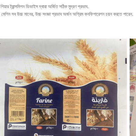
গিয়ার ট্রান্সমিশন ডিভাইস দ্বারা অর্জিত সঠিক মুদ্রণ প্রভাব.
টিং মেশিন সব উচ্চ মানের, উচ্চ সংজ্ঞা প্রভাব অর্জন অগ্রিম কনফিগারেশন চয়ন করতে পারেন.