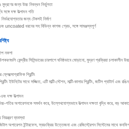
ঙ মুদ্রণের জন্য উচ্চ নিবন্ধন নির্ভুলতা
্য সঙ্গে দক্ষ উত্পাদন গতি
াদী নির্ভরযোগ্যতার জন্য টেকসই নির্মাণ
বং uncoated ধরনের সহ বিভিন্ন কাগজ গ্রেড, সঙ্গে সামঞ্জস্যপূর্ণ
শিষ্ট্য
 ছাপ নকশা
করণগুলি কেন্দ্রীয় সিলিন্ডারের চারপাশে ঘনিষ্ঠভাবে মোড়ানো, মুদ্রণ প্রক্রিয়া চলাকালীন উচ্
ার ফ্লেক্সোগ্রাফিক প্রিন্টিং
রিন্টিং ইউনিটের সাথে সজ্জিত, এটি মাল্টি-স্টেশন, মাল্টি-কালার প্রিন্টিং, জটিল প্যাটার্ন এবং
এবং দক্ষ উত্পাদন
উচ্চ-গতির অপারেশনকে সমর্থন করে, উল্লেখযোগ্যভাবে উত্পাদন দক্ষতা বৃদ্ধি করে, বড় আকার
় নিয়ন্ত্রণ ব্যবস্থা
িটাল অপারেশন ইন্টারফেস, স্বয়ংক্রিয় উত্তেজনা এবং রেজিস্ট্রেশন সিস্টেমের সাথে কনফি