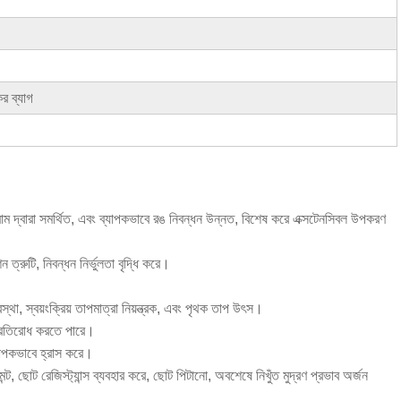
র ব্যাগ
ড় ড্রাম দ্বারা সমর্থিত, এবং ব্যাপকভাবে রঙ নিবন্ধন উন্নত, বিশেষ করে এক্সটেনসিবল উপকরণ
শন ত্রুটি, নিবন্ধন নির্ভুলতা বৃদ্ধি করে।
্যবস্থা, স্বয়ংক্রিয় তাপমাত্রা নিয়ন্ত্রক, এবং পৃথক তাপ উৎস।
 প্রতিরোধ করতে পারে।
্যাপকভাবে হ্রাস করে।
টমেন্ট, ছোট রেজিস্ট্যান্স ব্যবহার করে, ছোট পিটানো, অবশেষে নিখুঁত মুদ্রণ প্রভাব অর্জন