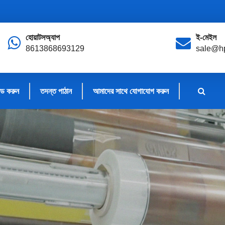
হোয়াটসঅ্যাপ
ই-মেইল
8613868693129
sale@hp
ড করুন
তদন্ত পাঠান
আমাদের সাথে যোগাযোগ করুন