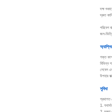
দক্ষ শুকা
দ্রুত কাল
পরিবেশ বা
জল-ভিত্ত
অ্যাপ্ল
শক্ত কাগ
বিভিন্ন প
লেবেল এবং
উপহার বাক
সুবিধা
প্রথাগত ফ
1. যথার্থ
2. দ্রুত