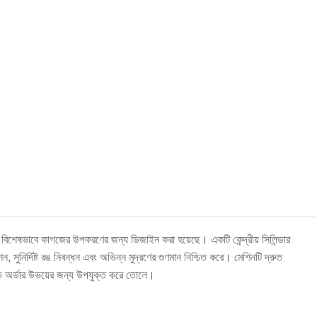
যা বিশেষভাবে কাগজের উপকরণের জন্য ডিজাইন করা হয়েছে। একটি কেন্দ্রীয় সিলিন্ডার
টেনশন, সুনির্দিষ্ট রঙ নিবন্ধন এবং অভিন্ন মুদ্রণের গুণমান নিশ্চিত করে। মেশিনটি দ্রুত
মাইজড অর্ডার উভয়ের জন্য উপযুক্ত করে তোলে।