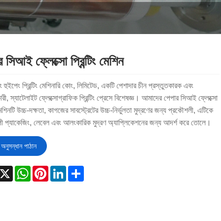
 সিআই ফ্লেক্সো প্রিন্টিং মেশিন
ং হুইপেং প্রিন্টিং মেশিনারি কোং, লিমিটেড, একটি পেশাদার চীন প্রস্তুতকারক এবং
রী, স্যাটেলাইট ফ্লেক্সোগ্রাফিক প্রিন্টিং প্রেসে বিশেষজ্ঞ। আমাদের পেপার সিআই ফ্লেক্সো
ং মেশিনটি উচ্চ-দক্ষতা, কাগজের সাবস্ট্রেটের উচ্চ-নির্ভুলতা মুদ্রণের জন্য প্রকৌশলী, এটিকে
যাপী প্যাকেজিং, লেবেল এবং আলংকারিক মুদ্রণ অ্যাপ্লিকেশনের জন্য আদর্শ করে তোলে।
অনুসন্ধান পাঠান
acebook
X
WhatsApp
Pinterest
LinkedIn
Share