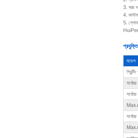
3. খরচ দ
4. কাস্ট
5. গ্লোবা
HuiPeng-
প্রযুক্
মডেল
প্রিন্টি
সর্বোচ্
সর্বোচ্চ 
Max.
সর্বোচ্
Max.