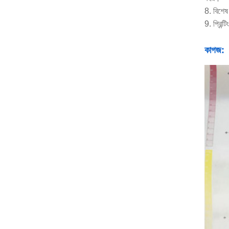
8. বিশেষ 
9. প্রিন্
কাগজ: