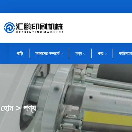
বাড়ি
আমাদের সম্পর্কে
পণ্য
খবর
ডাউনলো
হোম > পণ্য