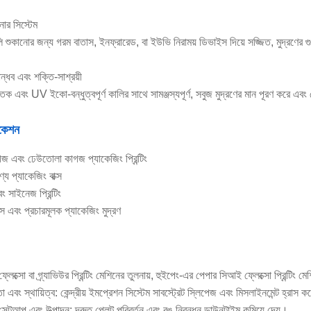
নোর সিস্টেম
ি শুকানোর জন্য গরম বাতাস, ইনফ্রারেড, বা ইউভি নিরাময় ডিভাইস দিয়ে সজ্জিত, মুদ্রণের গ
ন্ধব এবং শক্তি-সাশ্রয়ী
িক এবং UV ইকো-বন্ধুত্বপূর্ণ কালির সাথে সামঞ্জস্যপূর্ণ, সবুজ মুদ্রণের মান পূরণ করে এব
িকেশন
জ এবং ঢেউতোলা কাগজ প্যাকেজিং প্রিন্টিং
ণ্য প্যাকেজিং বাক্স
 সাইনেজ প্রিন্টিং
্স এবং প্রচারমূলক প্যাকেজিং মুদ্রণ
্লেক্সো বা গ্র্যাভিউর প্রিন্টিং মেশিনের তুলনায়, হুইপেং-এর পেপার সিআই ফ্লেক্সো প্রিন্টিং ম
তা এবং স্থায়িত্ব: কেন্দ্রীয় ইমপ্রেশন সিস্টেম সাবস্ট্রেট স্লিপেজ এবং মিসলাইনমেন্ট হ্রাস 
 সেটআপ এবং উত্পাদন: দ্রুত প্লেট পরিবর্তন এবং রঙ নিবন্ধন ডাউনটাইম কমিয়ে দেয়।