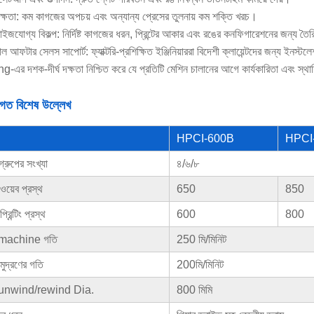
ক্ষতা: কম কাগজের অপচয় এবং অন্যান্য প্রেসের তুলনায় কম শক্তি খরচ।
মাইজযোগ্য বিকল্প: নির্দিষ্ট কাগজের ধরন, প্রিন্টের আকার এবং রঙের কনফিগারেশনের জন্য তৈ
ল আফটার সেলস সাপোর্ট: ফ্যাক্টরি-প্রশিক্ষিত ইঞ্জিনিয়াররা বিদেশী ক্লায়েন্টদের জন্য ইনস্ট
এর দশক-দীর্ঘ দক্ষতা নিশ্চিত করে যে প্রতিটি মেশিন চালানের আগে কার্যকারিতা এবং স্থায়
তিগত বিশেষ উল্লেখ
HPCI-600B
HPCI
ং গ্রুপের সংখ্যা
৪/৬/৮
চ ওয়েব প্রস্থ
650
850
প্রিন্টিং প্রস্থ
600
800
machine গতি
250 মি/মিনিট
চ মুদ্রণের গতি
200মি/মিনিট
unwind/rewind Dia.
800 মিমি