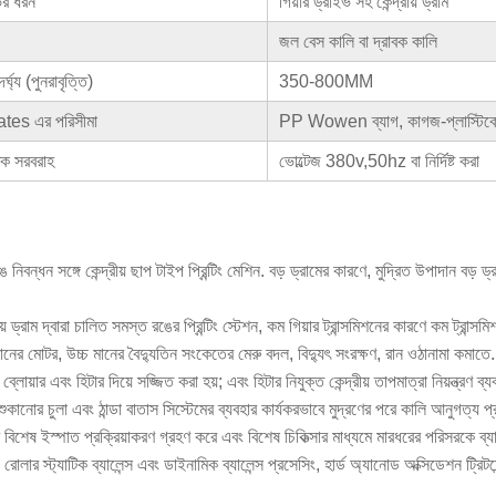
ের ধরন
গিয়ার ড্রাইভ সহ কেন্দ্রীয় ড্রাম
জল বেস কালি বা দ্রাবক কালি
ৈর্ঘ্য (পুনরাবৃত্তি)
350-800MM
ates এর পরিসীমা
PP Wowen ব্যাগ, কাগজ-প্লাস্টিকে
তিক সরবরাহ
ভোল্টেজ 380v,50hz বা নির্দিষ্ট করা
 নিবন্ধন সঙ্গে কেন্দ্রীয় ছাপ টাইপ প্রিন্টিং মেশিন. বড় ড্রামের কারণে, মুদ্রিত উপাদান ব
ীয় ড্রাম দ্বারা চালিত সমস্ত রঙের প্রিন্টিং স্টেশন, কম গিয়ার ট্রান্সমিশনের কারণে কম ট্রান্সমি
ানের মোটর, উচ্চ মানের বৈদ্যুতিন সংকেতের মেরু বদল, বিদ্যুৎ সংরক্ষণ, রান ওঠানামা কমাতে.
ব্লোয়ার এবং হিটার দিয়ে সজ্জিত করা হয়; এবং হিটার নিযুক্ত কেন্দ্রীয় তাপমাত্রা নিয়ন্ত্রণ ব
ুকানোর চুলা এবং ঠান্ডা বাতাস সিস্টেমের ব্যবহার কার্যকরভাবে মুদ্রণের পরে কালি আনুগত্য
 বিশেষ ইস্পাত প্রক্রিয়াকরণ গ্রহণ করে এবং বিশেষ চিকিত্সার মাধ্যমে মারধরের পরিসরকে ব
টিং রোলার স্ট্যাটিক ব্যালেন্স এবং ডাইনামিক ব্যালেন্স প্রসেসিং, হার্ড অ্যানোড অক্সিডেশন ট্রি