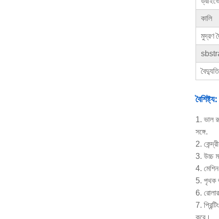
ড্রাইভ
কালি
মুদ্রণ দ
sbstr
বৈদ্যু
বৈশিষ্ট্য:
1. ভাল রঙ
সঙ্গে.
2. কেন্দ্র
3. উচ্চ ম
4. মেশিন 
5. পৃথক শ
6. রোলার
7. প্রিন্
করে।