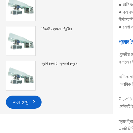
● মাল্টি-র
● কম বর্জ
দীর্ঘমেয়
● লেপা এ
সিআই ফ্লেক্সো প্রিন্টার
প্রধান বৈ
কেন্দ্রীয়
কাগজের উপ
ব্যাগ সিআই ফ্লেক্সো প্রেস
মাল্টি-কাল
একাধিক প্
উচ্চ-গতি 
আরো দেখুন
মেশিনটি 
স্বয়ংক্রিয
একটি ডিজ